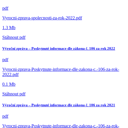
pdf
Vyrocni-zprava-spolecnosti-za-rok-2022.pdf
1.3 Mb
Stáhnout
pdf
Výroční zpráva – Poskytnuté informace dle zákona č. 106 za rok 2022
pdf
Vyrocni-zprava-Poskytnute-informace-dle-zakona-c.-106-za-rok-
2022.pdf
0.1 Mb
Stáhnout
pdf
Výroční zpráva – Poskytnuté informace dle zákona č. 106 za rok 2021
pdf
Vyrocni-zprava-Poskytnute-informace-dle-zakona-c.-106-za-rok-