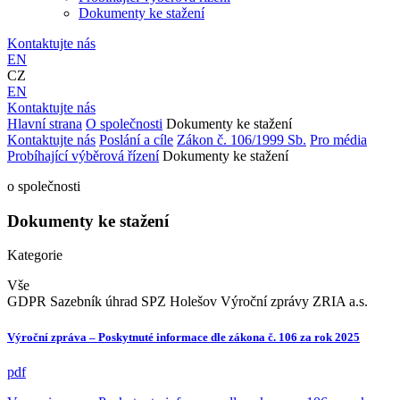
Dokumenty ke stažení
Kontaktujte nás
EN
CZ
EN
Kontaktujte nás
Hlavní strana
O společnosti
Dokumenty ke stažení
Kontaktujte nás
Poslání a cíle
Zákon č. 106/1999 Sb.
Pro média
Probíhající výběrová řízení
Dokumenty ke stažení
o společnosti
Dokumenty ke stažení
Kategorie
Vše
GDPR
Sazebník úhrad
SPZ Holešov
Výroční zprávy
ZRIA a.s.
Výroční zpráva – Poskytnuté informace dle zákona č. 106 za rok 2025
pdf