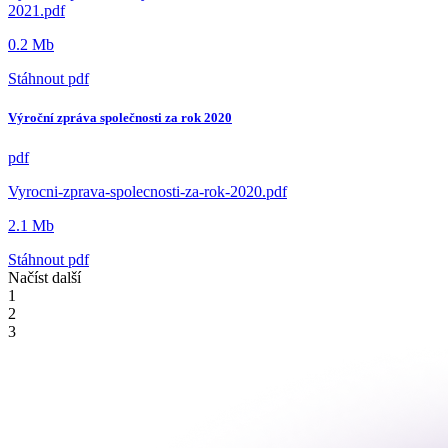
2021.pdf
0.2 Mb
Stáhnout
pdf
Výroční zpráva společnosti za rok 2020
pdf
Vyrocni-zprava-spolecnosti-za-rok-2020.pdf
2.1 Mb
Stáhnout
pdf
Načíst další
1
2
3