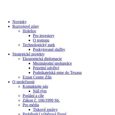
Novinky
Rozvojové zóny
Holešov
Pro investory
O regionu
Technologický park
Poskytované služby
Strategické projekty
Ekonomická diplomacie
Mezinárodní spolupráce
Prioritní odvětví
Podnikatelská mise do Texasu
Expat Centre Zlín
O společnosti
Kontaktujte nás
Náš tým
Poslání a cíle
Zákon č. 106/1999 Sb.
Pro média
Tiskové zprávy
Probíhající výběrová řízení