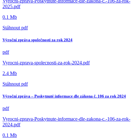
Vyrocni-zprava-Poskytnute-informace-dle-zakona-c.-106-za-rok-
2025.pdf
0.1 Mb
Stáhnout
pdf
Výroční zpráva společnosti za rok 2024
pdf
Vyrocni-zprava-spolecnosti-za-rok-2024.pdf
2.4 Mb
Stáhnout
pdf
Výroční zpráva – Poskytnuté informace dle zákona č. 106 za rok 2024
pdf
Vyrocni-zprava-Poskytnute-informace-dle-zakona-c.-106-za-rok-
2024.pdf
0.1 Mb